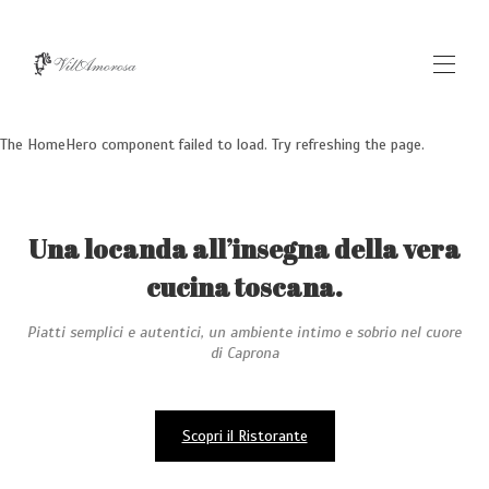
The HomeHero component failed to load. Try refreshing the page.
Home
La Locanda
Camere
I Servizi
Una locanda all’insegna della vera
Su di noi
Contattaci
cucina toscana.
Galleria
Prenota al ristorante
Piatti semplici e autentici, un ambiente intimo e sobrio nel cuore
di Caprona
Scopri il Ristorante