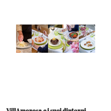
VillAmorosa e i suoi dintorni